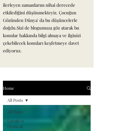
ilerleyen zamanlarını nihai derecede
etkilediğini düşünmekteyiz. Çocuğun
Gözünden Dünya' da bu düşüncelerle
doğdu.Sizi de blogumuza göz atarak bu
konular hakkında bilgi almaya ve ilginizi
çekebilecek konuları keşfetmeye davet
ediyoruz.
Home
All Posts
All Posts
Çocuk ve
Oyuncak