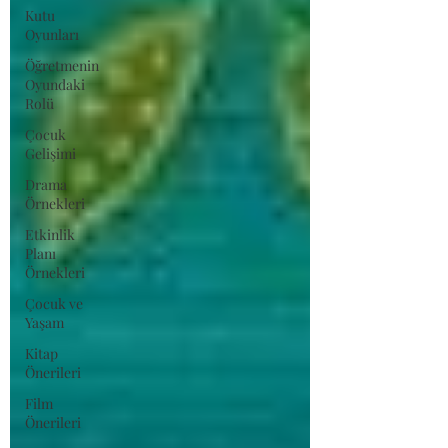
Kutu
Oyunları
Öğretmenin
Oyundaki
Rolü
Çocuk
Gelişimi
Drama
Örnekleri
Etkinlik
Planı
Örnekleri
Çocuk ve
Yaşam
Kitap
Önerileri
Film
Önerileri