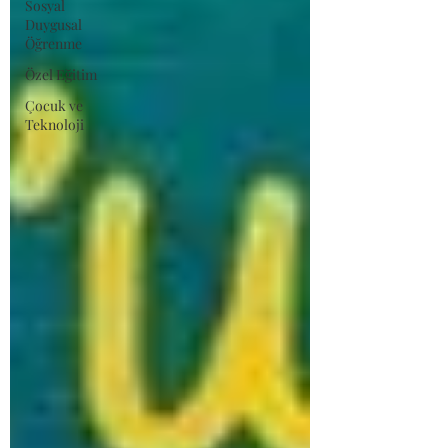
Sosyal
Duygusal
Öğrenme
Özel Eğitim
Çocuk ve
Teknoloji