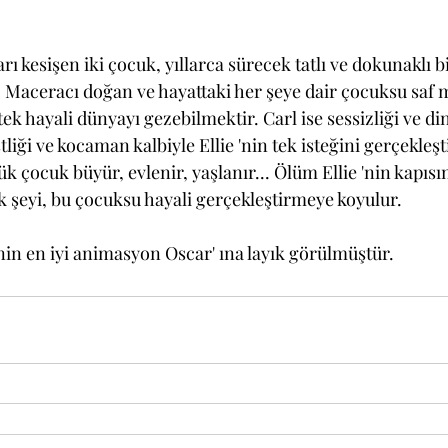
arı kesişen iki çocuk, yıllarca sürecek tatlı ve dokunaklı b
 Maceracı doğan ve hayattaki her şeye dair çocuksu saf 
tek hayali dünyayı gezebilmektir. Carl ise sessizliği ve din
iği ve kocaman kalbiyle Ellie 'nin tek isteğini gerçekleşt
k çocuk büyür, evlenir, yaşlanır... Ölüm Ellie 'nin kapısını
k şeyi, bu çocuksu hayali gerçekleştirmeye koyulur.
nin en iyi animasyon Oscar' ına layık görülmüştür.