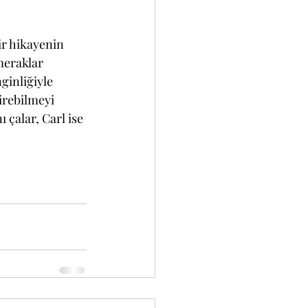
ir hikayenin 
meraklar 
ginliğiyle 
irebilmeyi 
 çalar, Carl ise 