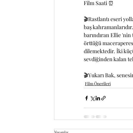
Film Saati ⏰
🎬Rastlantı eseri yoll
baş kahramanlarıdır.
barındıran Ellie 'nin 
örttüğü maceraperestl
dilemektedir. İki küçü
sevdiğinden kalan te
🎬Yukarı Bak, senesi
Film Önerileri
Yorumlar