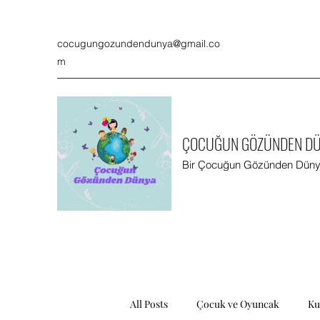
cocugungozundendunya@gmail.co
m
ÇOCUĞUN GÖZÜNDEN D
Bir Çocuğun Gözünden Düny
All Posts
Çocuk ve Oyuncak
Ku