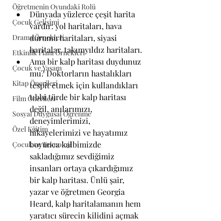
Öğretmenin Oyundaki Rolü
Dünyada yüzlerce çeşit harita 
Çocuk Gelişimi
vardır: yol haritaları, hava 
Drama Örnekleri
durumu haritaları, siyasi 
haritalar, takımyıldız haritaları.
Etkinlik Planı Örnekleri
Ama bir kalp haritası duydunuz 
Çocuk ve Yaşam
mu? Doktorların hastalıkları 
Kitap Önerileri
tespit etmek için kullandıkları 
tıbbi türde bir kalp haritası 
Film Önerileri
değil, anılarımızı, 
Sosyal Duygusal Öğrenme
deneyimlerimizi, 
Özel Eğitim
hikayelerimizi ve hayatımız 
boyunca kalbimizde 
Çocuk ve Teknoloji
sakladığımız sevdiğimiz 
insanları ortaya çıkardığımız 
bir kalp haritası. Ünlü şair, 
yazar ve öğretmen Georgia 
Heard, kalp haritalamanın hem 
yaratıcı sürecin kilidini açmak 