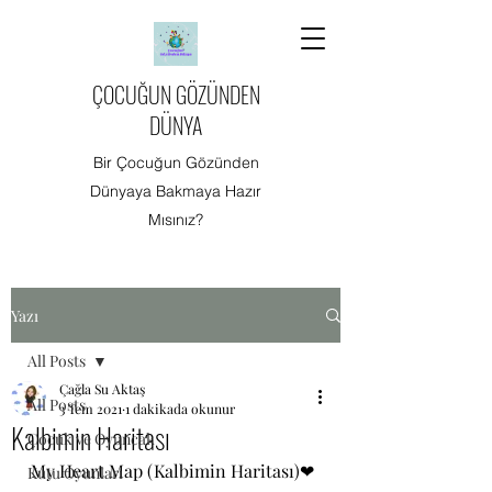
ÇOCUĞUN GÖZÜNDEN
DÜNYA
Bir Çocuğun Gözünden
Dünyaya Bakmaya Hazır
Mısınız?
Yazı
All Posts
Çağla Su Aktaş
All Posts
3 Tem 2021
1 dakikada okunur
Kalbimin Haritası
Çocuk ve Oyuncak
My Heart Map (Kalbimin Haritası)❤
Kutu Oyunları